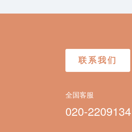
联系我们
全国客服
020-2209134