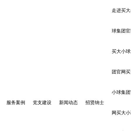
大小球(中国)
走进买大
球集团官
买大小球
人力资讯
团风采
行业
团官网买
汇 | 2026年2月5日起，社保五险变六险
小球集团
汇，专为企业领袖、高层管理者及人力资源精英精心策划的知识共享
服务案例
党支建设
新闻动态
招贤纳士
网买大小
026-01-23
点击：2986
点击查看