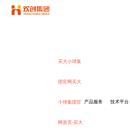
买大小球集团官网买大小球集团官网首页-买
买大小球集
集团新闻
集
团官网买大
欢享
欢享
产品服务
技术平台
小球集团官
圈。
时间：2
网首页-买大