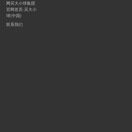
网买大小球集团
官网首页-买大小
球(中国)
联系我们