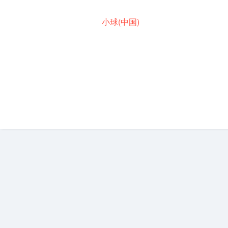
社
小球(中国)
大家
人交
一条
缴费
时间：2