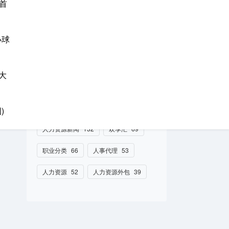
热门标签
首
买大小球集团官网买大小球集团官网买
大小球集团官网买大小球集团官网首
小球
页-买大小球(中国)-买大小球(中国) 集
团
343
买大
人力外包
254
劳务派遣
188
灵活用工
150
)
人力资源新闻
132
欢享汇
69
职业分类
66
人事代理
53
人力资源
52
人力资源外包
39