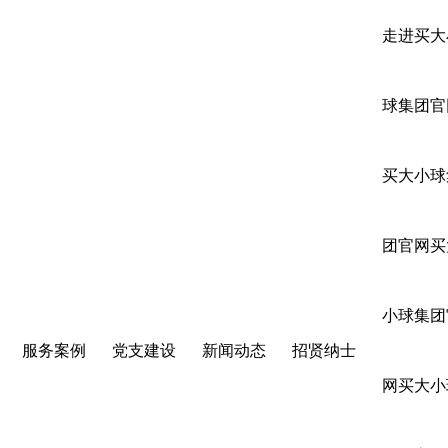
大小球(中国)
走进买大
球集团官
买大小球
小球集团官网买大小球集团官网买大小
团官网买
(中国) 集团与百号通战略合作签约仪式
小球集团
服务案例
党支建设
新闻动态
招贤纳士
网买大小