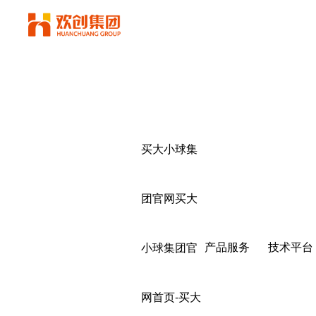
买大小球集团官网买大小球集团官网首页-买
买大小球集
买大小球集团官网买大
团官网买大
小球(中国)-买大小球
时间：2022-06-01
产品服务
技术平台
小球集团官
浏览： 9592
网首页-买大