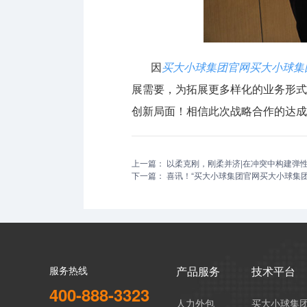
因
买大小球集团官网买大小球集团
展需要，为拓展更多样化的业务形式
创新局面！相信此次战略合作的达成
上一篇：
以柔克刚，刚柔并济|在冲突中构建弹
下一篇：
喜讯！“买大小球集团官网买大小球集团
服务热线
产品服务
技术平台
400-888-3323
人力外包
买大小球集