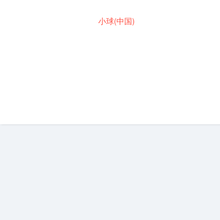
小球(中国)