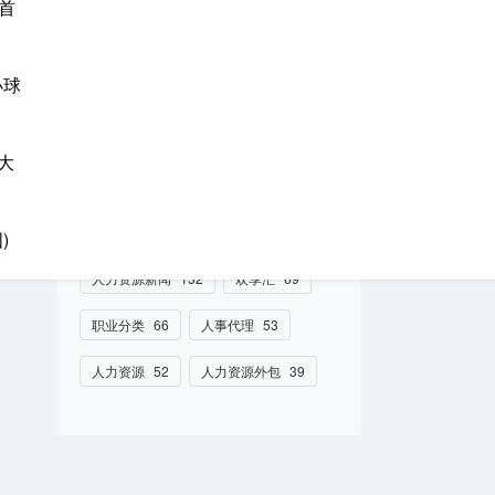
热门标签
首
买大小球集团官网买大小球集团官网买
大小球集团官网买大小球集团官网首
小球
页-买大小球(中国)-买大小球(中国) 集
团
343
买大
人力外包
254
劳务派遣
188
灵活用工
150
)
人力资源新闻
132
欢享汇
69
职业分类
66
人事代理
53
人力资源
52
人力资源外包
39