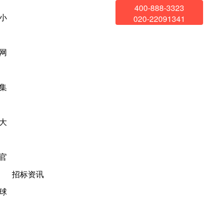
400-888-3323
小
020-22091341
网
集
动态
大
官
招标资讯
球