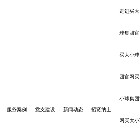
大小球(中国)
走进买大
球集团官
买大小球
人力资讯
团风采
行业
团官网买
小球集团
服务案例
党支建设
新闻动态
招贤纳士
网买大小