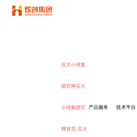
买大小球集团官网买大小球集团官网首页-买
买大小球集
集团新闻
集
团官网买大
产品服务
技术平台
小球集团官
网首页-买大