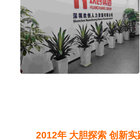
2012年 大胆探索 创新实