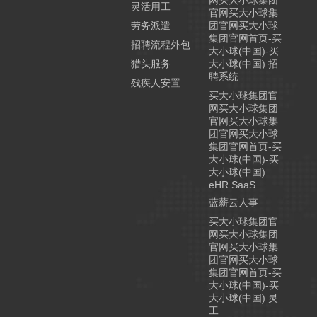
灵活用工
官网买大小球集
劳务派遣
团官网买大小球
集团官网首页-买
招聘流程外包
大小球(中国)-买
猎头服务
大小球(中国) 招
聘系统
残疾人安置
买大小球集团官
网买大小球集团
官网买大小球集
团官网买大小球
集团官网首页-买
大小球(中国)-买
大小球(中国)
eHR SaaS
蓝薪云人事
买大小球集团官
网买大小球集团
官网买大小球集
团官网买大小球
集团官网首页-买
大小球(中国)-买
大小球(中国) 灵
工