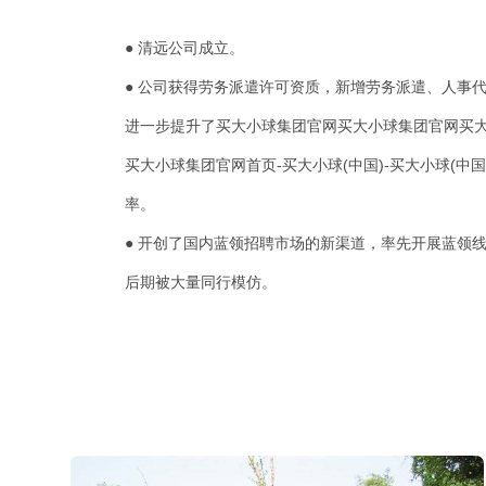
● 清远公司成立。
● 公司获得劳务派遣许可资质，新增劳务派遣、人事
进一步提升了买大小球集团官网买大小球集团官网买
买大小球集团官网首页-买大小球(中国)-买大小球(中国
率。
● 开创了国内蓝领招聘市场的新渠道，率先开展蓝领
后期被大量同行模仿。