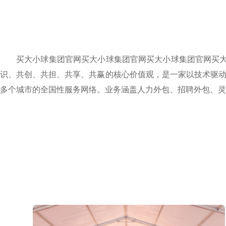
买大小球集团官网买大小球集团官网买大小球集团官网买大小球
识、共创、共担、共享、共赢的核心价值观，是一家以技术驱动
多个城市的全国性服务网络。业务涵盖人力外包、招聘外包、灵