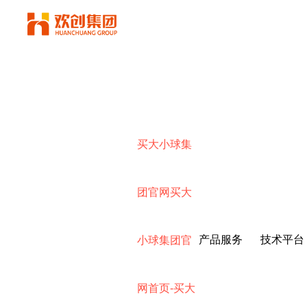
买大小球集团官网买大小球集团官网
首页-买大小球(中国)
买大小球集
团官网买大
走进买大小球集团
产品服务
技术平台
小球集团官
官网买大小球集团
官网买大小球集团
网首页-买大