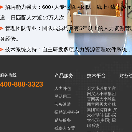
招聘能力强大：600+人专业招聘团队，线上+线下多
道，日匹配人才近10万人次。
管理团队专业：团队成员均具有5年以上的人力资源管
务经验。
技术系统支持：自主研发多项人力资源管理软件系统
管理平台，提高管理协同和效率。
管理体系完善：设置专门机构，多年持续优化项目管
服务热线
产品服务
技术平台
财务
程，多维度管控风险和信息安全。
400-888-3323
人力外包
买大小球集团官
网买大小球集团
灵活用工
官网买大小球集
劳务派遣
团官网买大小球
集团官网首页-买
招聘流程外包
大小球(中国)-买
猎头服务
大小球(中国) 招
聘系统
残疾人安置