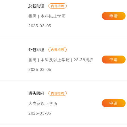
总裁助理
内部招聘
申请
番禺 | 本科以上学历
2025-03-05
外包经理
内部招聘
申请
番禺 | 本科及以上学历 | 28-38周岁
2025-03-05
猎头顾问
内部招聘
申请
大专及以上学历
2025-03-05