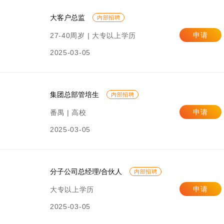
大客户总监
内部招聘
申请
27-40周岁 | 大专以上学历
2025-03-05
集团总部管培生
内部招聘
申请
番禺 | 高校
2025-03-05
分子公司总经理/合伙人
内部招聘
申请
大专以上学历
2025-03-05