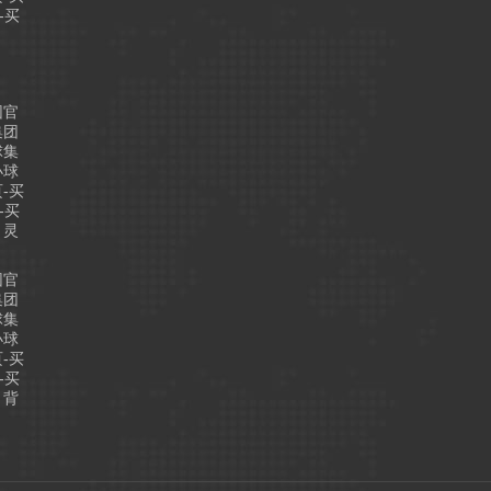
-买
团官
集团
球集
小球
-买
-买
 灵
团官
集团
球集
小球
-买
-买
 背