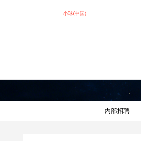
小球(中国)
内部招聘