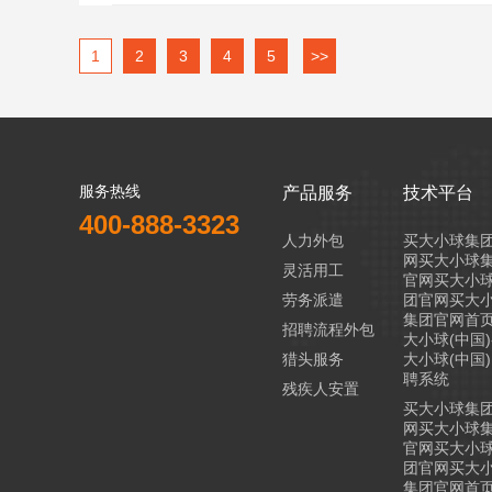
1
2
3
4
5
>>
服务热线
产品服务
技术平台
400-888-3323
人力外包
买大小球集
网买大小球
灵活用工
官网买大小
劳务派遣
团官网买大
集团官网首页
招聘流程外包
大小球(中国)
猎头服务
大小球(中国)
聘系统
残疾人安置
买大小球集
网买大小球
官网买大小
团官网买大
集团官网首页