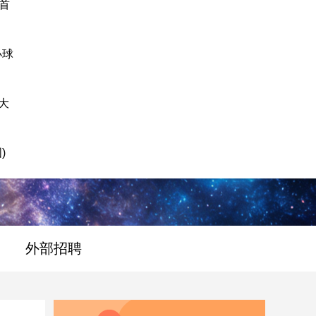
首
小球
买大
)
外部招聘