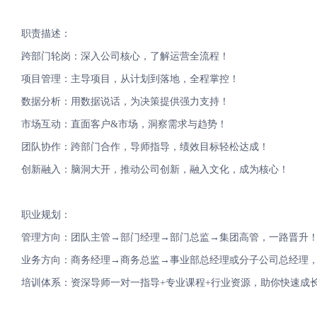
职责描述：
跨部门轮岗：深入公司核心，了解运营全流程！
项目管理：主导项目，从计划到落地，全程掌控！
数据分析：用数据说话，为决策提供强力支持！
市场互动：直面客户
&市场，洞察需求与趋势！
团队协作：跨部门合作，导师指导，绩效目标轻松达成！
创新融入：脑洞大开，推动公司创新，融入文化，成为核心！
职业规划：
管理方向：团队主管
→部门经理→部门总监→集团高管，一路晋升
业务方向：商务经理
→商务总监→事业部总经理或分子公司总经理
培训体系：资深导师一对一指导
+专业课程+行业资源，助你快速成