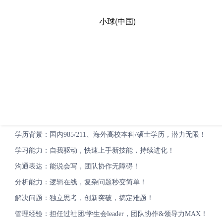
职位描述
小球(中国)
公司福利：购车补贴,油费补贴,培训补贴,社保,公积金
工作地点
：
广州市番禺区东兴路
317号碧桂园铂耀中心1401室
薪资范围
：年薪
10
W-20W
招聘要求：
学历背景：国内
985/211、海外高校本科/硕士学历，潜力无限！
学习能力：自我驱动，快速上手新技能，持续进化！
沟通表达：能说会写，团队协作无障碍！
分析能力：逻辑在线，复杂问题秒变简单！
解决问题：独立思考，创新突破，搞定难题！
管理经验：担任过社团
/学生会leader，团队协作&领导力MAX！