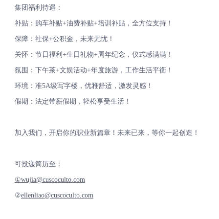
集团福利待遇：
补贴：购车补贴
+油费补贴+培训补贴，全方位支持！
保障：社保
+公积金，未来无忧！
关怀：节日福利
+生日礼物+周年纪念，仪式感满满！
氛围：下午茶
+文娱活动+年度旅游，工作生活平衡！
环境：准
5A级写字楼，优雅舒适，激发灵感！
假期：法定带薪假期，轻松享受生活！
加入我们，开启你的职业新篇章！未来已来，等你一起创造！
可
投递简历至：
①
wujia@cuscoculto.com
②
ellenliao@cuscoculto.com