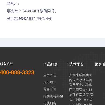
联系人：
廖先
（微信同号）
生
13794749570
吴小姐
15626278887
（微信同号）
服务热线
产品服务
技术平台
财务
400-888-3323
人力外包
买大小球集团官
网买大小球集团
灵活用工
官网买大小球集
劳务派遣
团官网买大小球
集团官网首页-买
招聘流程外包
大小球(中国)-买
猎头服务
大小球(中国) 招