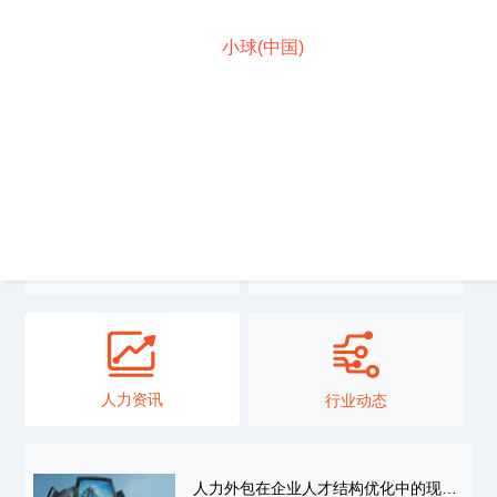
小球(中国)
集团新闻
集团风采
人力资讯
行业动态
人力外包在企业人才结构优化中的现实