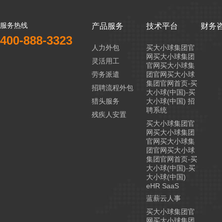
服务热线
产品服务
技术平台
财务
400-888-3323
人力外包
买大小球集团官
网买大小球集团
灵活用工
官网买大小球集
劳务派遣
团官网买大小球
集团官网首页-买
招聘流程外包
大小球(中国)-买
猎头服务
大小球(中国) 招
聘系统
残疾人安置
买大小球集团官
网买大小球集团
官网买大小球集
团官网买大小球
集团官网首页-买
大小球(中国)-买
大小球(中国)
eHR SaaS
蓝薪云人事
买大小球集团官
网买大小球集团