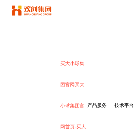
买大小球集团官网买大小球集团官网
首页-买大小球(中国)
买大小球集
团官网买大
新闻动态
News Dynamic
产品服务
技术平台
小球集团官
全新人力资源咨询，权威政府政策，丰富智慧用工
网首页-买大