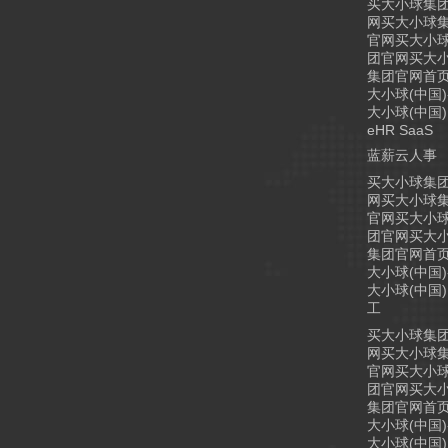
买大小球集
网买大小球
官网买大小
团官网买大
集团官网首页
大小球(中国)
大小球(中国)
eHR SaaS
蓝薪云人事
买大小球集
网买大小球
官网买大小
团官网买大
集团官网首页
大小球(中国)
大小球(中国)
工
买大小球集
网买大小球
官网买大小
团官网买大
集团官网首页
大小球(中国)
大小球(中国)