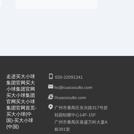
走进买大小球
020-22091341
集团官网买大
hc@cuscoculto.com
小球集团官网
买大小球集团
//cuscoculto.com
官网买大小球
集团官网首页-
广州市番禺区东兴路317号碧
买大小球(中
桂园铂耀中心14F-15F
国)-买大小球
广州市番禺区基盛万科大厦A
(中国)
栋301室