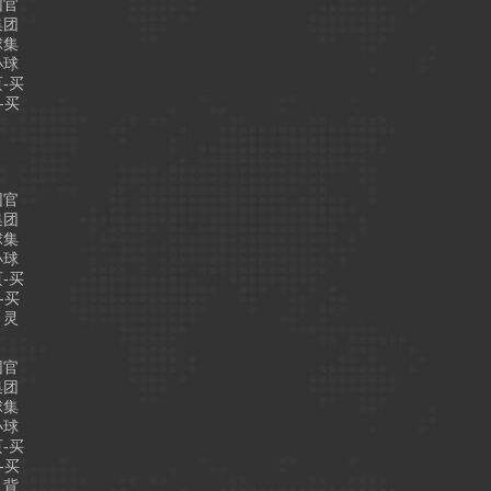
团官
集团
球集
小球
-买
-买
团官
集团
球集
小球
-买
-买
 灵
团官
集团
球集
小球
-买
-买
 背