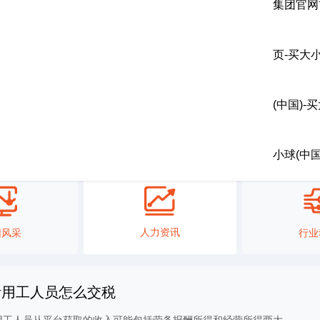
集团官网
页-买大
(中国)-
小球(中国
人力资讯
团风采
行业
活用工人员怎么交税