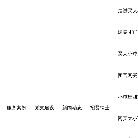
页-买大小球(中国)
走进买大
球集团官
买大小球
团官网买
小球集团
服务案例
党支建设
新闻动态
招贤纳士
网买大小
智慧用工方案