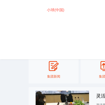
小球(中国)
集团新闻
集
灵