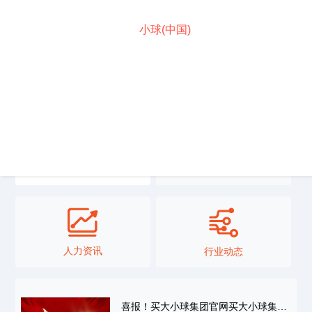
小球(中国)
集团新闻
集团风采
人力资讯
行业动态
喜报！买大小球集团官网买大小球集团