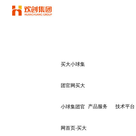
买大小球集团官网买大小球集团官网首页-
买大小球(中国)
买大小球集
人事代理中的风险防控
团官网买大
时间：2026-04-30
产品服务
技术平台
小球集团官
浏览： 311
网首页-买大
人力资源管理领域布满“雷区”：从劳动合同条款的