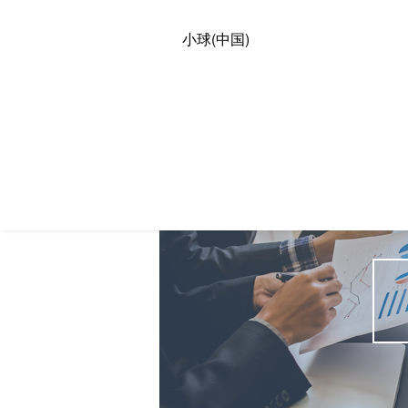
次失误，都可能引发劳动争议、行政罚款乃至企业声誉受
小球(中国)
而专业的
人事代理
服务正是这道防火墙的核心组成部分