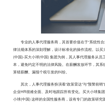
专业的人事代理服务商，其首要价值在于“系统性合
律法规体系的深刻理解，设计标准化的操作流程。以买
(中国)-买大小球(中国) 集团为例，其人事代理服务
本，避免约定不明的法律风险。在薪酬发放环节，其系
算错薪酬、漏报个税引发的纠纷。
其次，人事代理服务扮演着“政策雷达”与“预警前
企业HR很难全面、及时地跟踪所有变化。买大小球集团
小球(中国) 这样的全国性服务商，设有专门的政策研