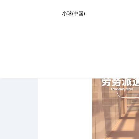
关重要。以下是企业可以遵循的“五
小球(中国)