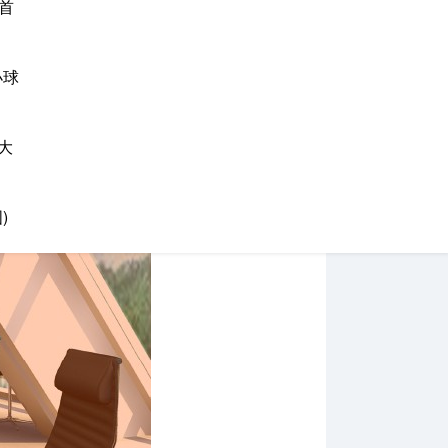
首
小球
买大
)