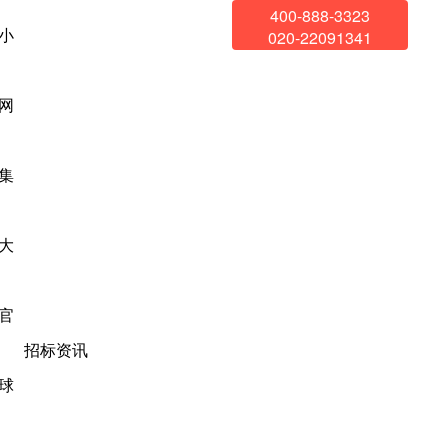
400-888-3323
小
020-22091341
网
集
大
官
招标资讯
球
价值，遵循一套科学、系统的步骤至