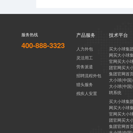
服务热线
产品服务
技术平台
400-888-3323
人力外包
买大小球集
网买大小球
灵活用工
官网买大小
劳务派遣
团官网买大
集团官网首页
招聘流程外包
大小球(中国)
猎头服务
大小球(中国)
聘系统
残疾人安置
买大小球集
网买大小球
官网买大小
团官网买大
集团官网首页
大小球(中国)