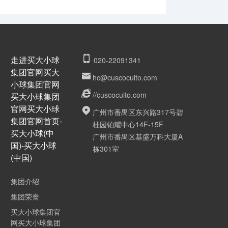
走进买大小球
020-22091341
集团官网买大
hc@cuscoculto.com
小球集团官网
//cuscoculto.com
买大小球集团
官网买大小球
广州市番禺区东兴路317号碧
集团官网首页-
桂园铂耀中心14F-15F
买大小球(中
广州市番禺区基盛万科大厦A
国)-买大小球
栋301室
(中国)
集团介绍
集团荣誉
买大小球集团官
网买大小球集团