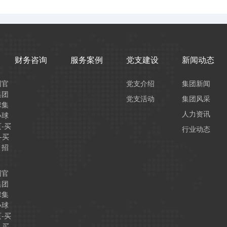
财务咨询
服务案例
党支建设
新闻动态
团官
党支介绍
集团新闻
集团
党支活动
集团风采
球集
人力资讯
小球
-买
行业动态
-买
 招
团官
集团
球集
小球
-买
-买