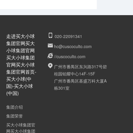
走进买大小球
020-22091341
集团官网买大
hc@cuscoculto.com
小球集团官网
//cuscoculto.com
买大小球集团
官网买大小球
广州市番禺区东兴路317号碧
集团官网首页-
桂园铂耀中心14F-15F
买大小球(中
广州市番禺区基盛万科大厦A
国)-买大小球
栋301室
(中国)
集团介绍
集团荣誉
买大小球集团官
网买大小球集团