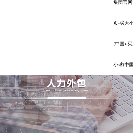
集团官网
整合，是并购成功与否的重要因素。此时，
人力外包
能够发挥关
页-买大
(中国)-
小球(中国