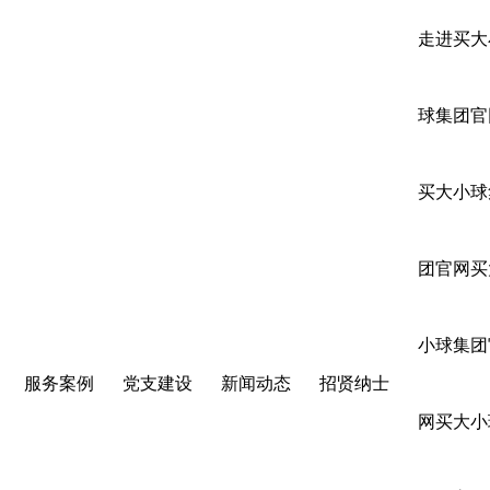
大小球(中国)
走进买大
球集团官
买大小球
整合阶段的过渡价值
团官网买
小球集团
服务案例
党支建设
新闻动态
招贤纳士
网买大小
结构往往发生剧烈变化。不同企业之间的制度差异、用工标准不