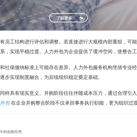
有员工结构进行评估和调整。若直接进行大规模内部重组，可能
系，实现平稳过渡。人力外包为企业提供了缓冲空间，使整合工
和社保缴纳标准上可能存在差异。人力外包服务机构凭借专业经
逐步实现制度融合，为后续组织稳定奠定基础。
同样具有现实意义。并购阶段往往伴随成本压力，通过合理引入
外包
在企业并购整合阶段不仅承担事务执行职能，更为组织过
中的创新应用