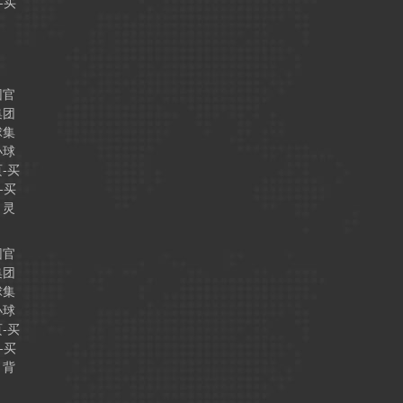
-买
团官
集团
球集
小球
-买
-买
 灵
团官
集团
球集
小球
-买
-买
 背