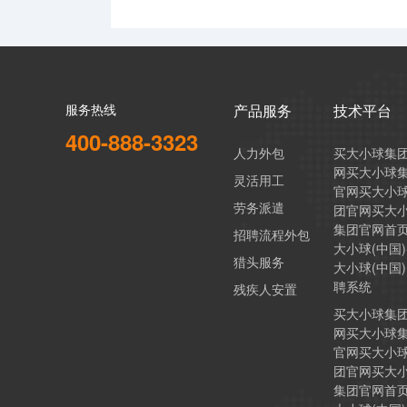
服务热线
产品服务
技术平台
400-888-3323
人力外包
买大小球集
网买大小球
灵活用工
官网买大小
劳务派遣
团官网买大
集团官网首页
招聘流程外包
大小球(中国)
猎头服务
大小球(中国)
聘系统
残疾人安置
买大小球集
网买大小球
官网买大小
团官网买大
集团官网首页