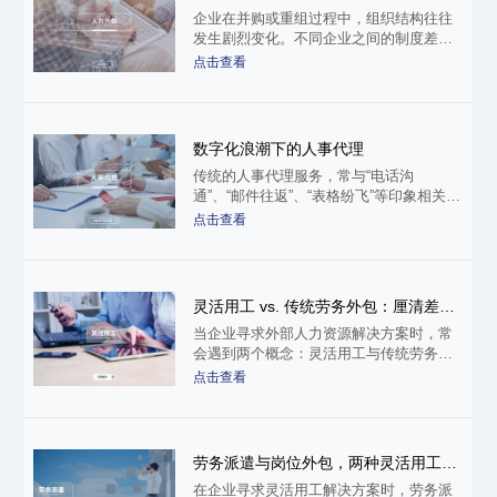
值
企业在并购或重组过程中，组织结构往往
发生剧烈变化。不同企业之间的制度差
异、用工标准不统一，容易在整合阶段产
点击查看
生摩擦。如何在保持业务稳定的前提下完
成人员整合，是并购成功与否的重要因
素。此时，人力外包能够发挥关键过渡作
用。在并购初期，企业通常需要
数字化浪潮下的人事代理
传统的人事代理服务，常与“电话沟
通”、“邮件往返”、“表格纷飞”等印象相关
联。然而，随着云计算、大数据、人工智
点击查看
能等技术的深度应用，现代人事代理正经
历一场深刻的数字化革命，从幕后的事务
处理部门，转型为赋能企业与员工的前沿
数字化平台。这场变革，
灵活用工 vs. 传统劳务外包：厘清差
异，明智选择
当企业寻求外部人力资源解决方案时，常
会遇到两个概念：灵活用工与传统劳务外
包。虽然表面相似，但二者在法律关系、
点击查看
管理模式和核心价值上存在本质区别，厘
清这些差异，有助于企业做出最明智的选
择。法律与合同关系是根本区别。传统劳
务外包中，企业与外包公司
劳务派遣与岗位外包，两种灵活用工模
式如何区分与选择？
在企业寻求灵活用工解决方案时，劳务派