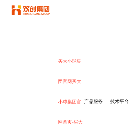
买大小球集团官网买大小球集团官网
首页-买大小球(中国)
买大小球集
团官网买大
新闻动态
News Dynamic
产品服务
技术平台
小球集团官
全新人力资源咨询，权威政府政策，丰富智慧用工
网首页-买大