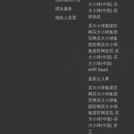
大小球(中国)-买
猎头服务
大小球(中国) 招
聘系统
残疾人安置
买大小球集团官
网买大小球集团
官网买大小球集
团官网买大小球
集团官网首页-买
大小球(中国)-买
大小球(中国)
eHR SaaS
蓝薪云人事
买大小球集团官
网买大小球集团
官网买大小球集
团官网买大小球
集团官网首页-买
大小球(中国)-买
大小球(中国) 灵
工