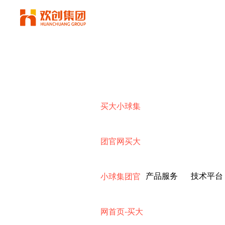
买大小球集团官网买大小球集团官网首页-
买大小球(中国)
买大小球集
集团新闻
集团风采
团官网买大
产品服务
技术平台
小球集团官
人力资讯
行业动态
网首页-买大
全网最全的职业分类大典（2022年版）