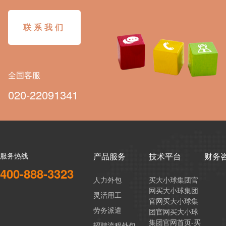
联系我们
全国客服
020-22091341
服务热线
产品服务
技术平台
财务
400-888-3323
人力外包
买大小球集团官
网买大小球集团
灵活用工
官网买大小球集
劳务派遣
团官网买大小球
集团官网首页-买
招聘流程外包