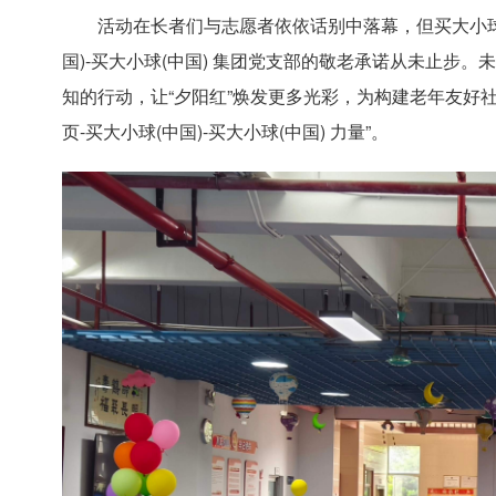
活动在长者们与志愿者依依话别中落幕，但买大小球
国)-买大小球(中国) 集团党支部的敬老承诺从未止
知的行动，让“夕阳红”焕发更多光彩，为构建老年友好
页-买大小球(中国)-买大小球(中国) 力量”。