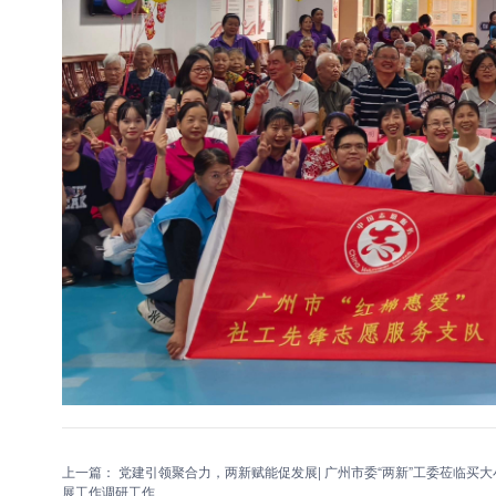
上一篇：
党建引领聚合力，两新赋能促发展| 广州市委“两新”工委莅临买大
展工作调研工作