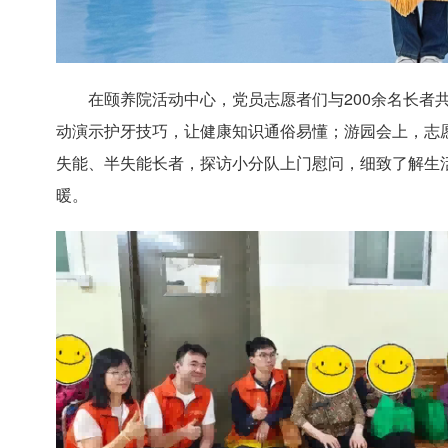
在颐养院活动中心，党员志愿者们与200余名长
动演示护牙技巧，让健康知识通俗易懂；游园会上，志愿
失能、半失能长者，探访小分队上门慰问，细致了解生活
暖。