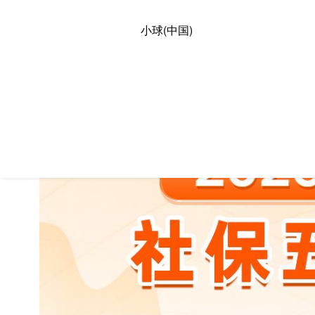
小球(中国)