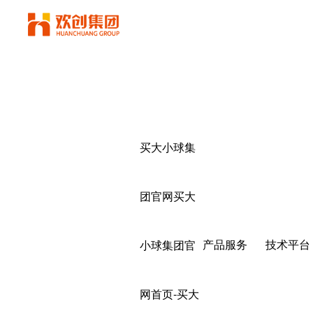
买大小球集团官网买大小球集团官网首页-
买大小球(中国)
买大小球集
人力资源新闻速递｜3分钟掌握本
团官网买大
时间：2026-02-27
产品服务
技术平台
小球集团官
浏览： 1947
网首页-买大
1.2025个税汇算25日起预约