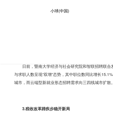
小球(中国)
据国家税务总局通告，2025年度个人所得税综合所得
办理的，可以自2月25日起通过个人所得税App提前预
务总局）
2.2025年新就业形态招聘与求职“双增”
日前，暨南大学经济与社会研究院和智联招聘联合发
与求职人数呈现“双增”态势，其中职位数同比增长15.
城市，而云端型新就业形态招聘需求向三四线城市扩散
3.税收改革蹄疾步稳开新局