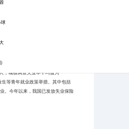
首
涛在会上介绍，今年以来，已颁布了
门联合颁布的28个。（新闻来源：人
小球
买大
)
万人，城镇调查失业率平均值为
毕业生等青年就业政策举措。其中包括
业。今年以来，我国已发放失业保险