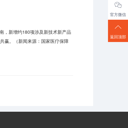
官方微信
南，新增约180项涉及新技术新产品
返回顶部
共赢。（新闻来源：国家医疗保障