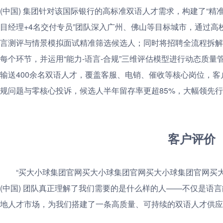
(中国) 集团针对该国际银行的高标准双语人才需求，构建了“精
目经理+4名交付专员”团队深入广州、佛山等目标城市，通过
言测评与情景模拟面试精准筛选候选人；同时将招聘全流程拆解
每个环节，并运用“能力-语言-合规”三维评估模型进行动态质量
输送400余名双语人才，覆盖客服、电销、催收等核心岗位，
规问题与零核心投诉，候选人半年留存率更超85%，大幅领先
客户评价
“买大小球集团官网买大小球集团官网买大小球集团官网买大
(中国) 团队真正理解了我们需要的是什么样的人——不仅是语
地人才市场，为我们搭建了一条高质量、可持续的双语人才供应