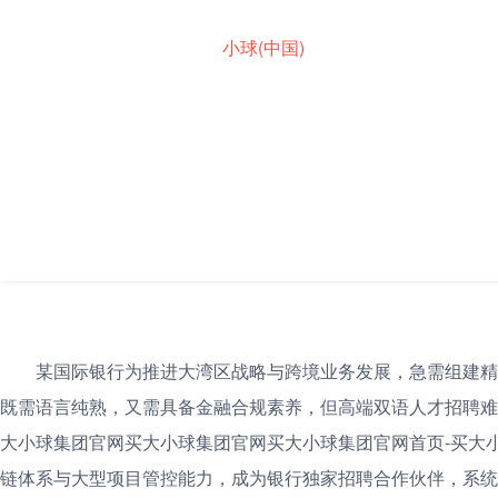
小球(中国)
所在行业：金融业
行业地位：银行国际化榜首
合作覆盖：深圳
合作内容：RPO
某国际银行为推进大湾区战略与跨境业务发展，急需组建
既需语言纯熟，又需具备金融合规素养，但高端双语人才招聘难
大小球集团官网买大小球集团官网买大小球集团官网首页-买大小球
链体系与大型项目管控能力，成为银行独家招聘合作伙伴，系统