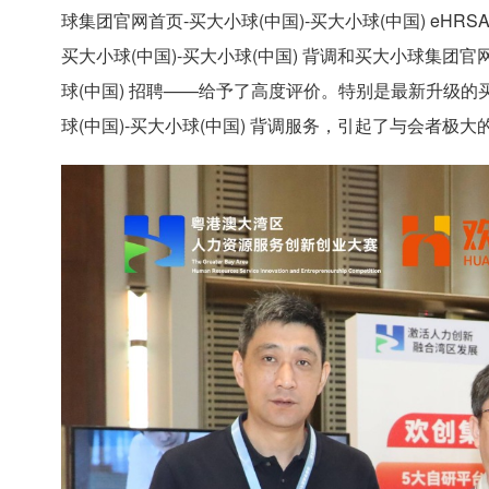
球集团官网首页-买大小球(中国)-买大小球(中国) e
买大小球(中国)-买大小球(中国) 背调和买大小球集团
球(中国) 招聘——给予了高度评价。特别是最新升级
球(中国)-买大小球(中国) 背调服务，引起了与会者