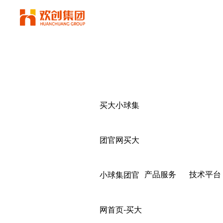
买大小球集团官网买大小球集团官网首页-
买大小球(中国)
买大小球集
买大小球集团官网买大小球集团官
团官网买大
球(中国)-买大小球(中国) 集
产品服务
技术平台
小球集团官
时间：2024-10-12
浏览： 8446
网首页-买大