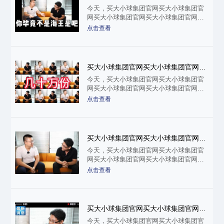
大小球集团官网买大小球集团官网首页-
今天，买大小球集团官网买大小球集团官
网买大小球集团官网买大小球集团官网首
买大小球(中国)-买大小球(中国) 人力资
页-买大小球(中国)-买大小球(中国) 人力资
点击查看
源HR说：没这么优秀别海投简历
源的资深HR跟大家分享干货——没这么优
秀别海投简历，希望对大家有帮助。
买大小球集团官网买大小球集团官网买
大小球集团官网买大小球集团官网首页-
今天，买大小球集团官网买大小球集团官
网买大小球集团官网买大小球集团官网首
买大小球(中国)-买大小球(中国) 人力资
页-买大小球(中国)-买大小球(中国) 人力资
点击查看
源HR说：很多求职者连简历都没写好
源的资深HR跟大家分享干货——很多求职
者连简历都没写好，希望对大家有帮助。
买大小球集团官网买大小球集团官网买
大小球集团官网买大小球集团官网首页-
今天，买大小球集团官网买大小球集团官
网买大小球集团官网买大小球集团官网首
买大小球(中国)-买大小球(中国) 人力资
页-买大小球(中国)-买大小球(中国) 人力资
点击查看
源HR说：如何看待职场摸鱼
源的资深HR跟大家分享干货——如何看待
职场摸鱼，希望对大家有帮助。
买大小球集团官网买大小球集团官网买
大小球集团官网买大小球集团官网首页-
今天，买大小球集团官网买大小球集团官