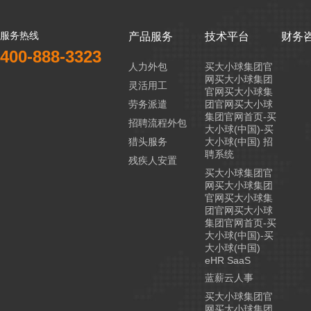
服务热线
产品服务
技术平台
财务
400-888-3323
人力外包
买大小球集团官
网买大小球集团
灵活用工
官网买大小球集
劳务派遣
团官网买大小球
集团官网首页-买
招聘流程外包
大小球(中国)-买
猎头服务
大小球(中国) 招
聘系统
残疾人安置
买大小球集团官
网买大小球集团
官网买大小球集
团官网买大小球
集团官网首页-买
大小球(中国)-买
大小球(中国)
eHR SaaS
蓝薪云人事
买大小球集团官
网买大小球集团