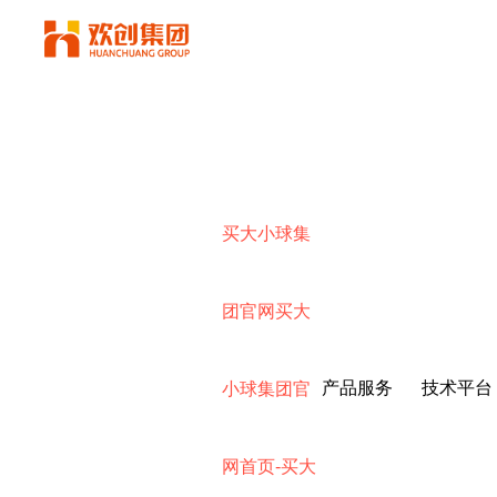
买大小球集团官网买大小球集团官网
首页-买大小球(中国)
买大小球集
团官网买大
新闻动态
News Dynamic
产品服务
技术平台
小球集团官
全新人力资源咨询，权威政府政策，丰富智慧用工
网首页-买大