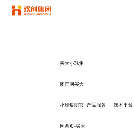
买大小球集团官网买大小球集团官网首页-
买大小球(中国)
买大小球集
【中标公告】买大小球集团官网买
团官网买大
首页-买大小球(中国)-买大小球(
产品服务
技术平台
小球集团官
时间：2024-12-23
浏览： 8120
网首页-买大