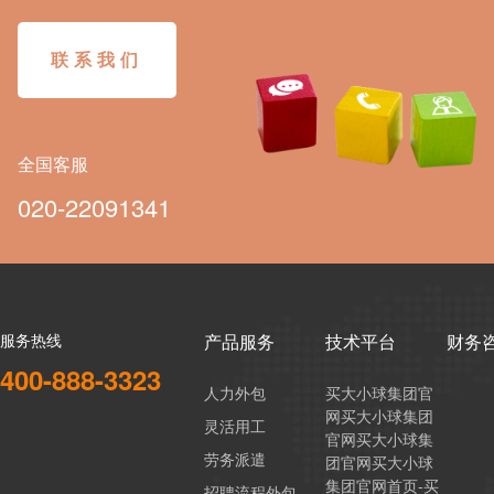
联系我们
全国客服
020-22091341
服务热线
产品服务
技术平台
财务
400-888-3323
人力外包
买大小球集团官
网买大小球集团
灵活用工
官网买大小球集
劳务派遣
团官网买大小球
集团官网首页-买
招聘流程外包