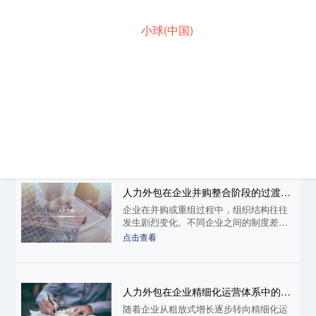
应用
企业在发展过程中，常常面临人才结构失
衡的问题。部分岗位人员冗余，而关键岗
小球(中国)
位却存在短缺；事务性岗位占比过高，战
点击查看
略性岗位投入不足。这种结构问题会影响
企业整体效率和创新能力。如何优化人才
结构，使资源更加集中于核心领域，是管
理层必须解决的课题。在这
人力外包在企业应对市场波动中的缓冲
机制
市场波动是企业经营中无法回避的现实。
订单变化、行业调整或宏观经济环境变
化，都可能对企业用工规模产生直接影
点击查看
响。若缺乏灵活机制，企业往往在市场下
行阶段承受较大压力。人力外包在此背景
下，成为企业应对波动的重要缓冲工具。
在市场需求上升时，企业可以通
人力外包在企业并购整合阶段的过渡价
值
企业在并购或重组过程中，组织结构往往
发生剧烈变化。不同企业之间的制度差
异、用工标准不统一，容易在整合阶段产
点击查看
生摩擦。如何在保持业务稳定的前提下完
成人员整合，是并购成功与否的重要因
素。此时，人力外包能够发挥关键过渡作
用。在并购初期，企业通常需要
人力外包在企业精细化运营体系中的长
期价值
随着企业从粗放式增长逐步转向精细化运