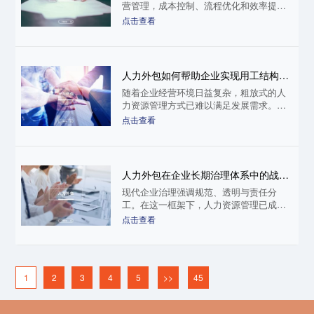
营管理，成本控制、流程优化和效率提升
成为核心议题。精细化运营不仅体现在生
点击查看
产和销售层面，更体现在人力资源管理体
系之中。许多企业在业务扩张阶段往往忽
视人力管理的系统建设，等到规模扩大后
才发现内部流程复杂、职责
人力外包如何帮助企业实现用工结构的
精细化管理
随着企业经营环境日益复杂，粗放式的人
力资源管理方式已难以满足发展需求。许
多企业在人力结构规划方面缺乏系统性思
点击查看
考，核心岗位与支持岗位混杂管理，导致
资源配置效率不高。在这种背景下，人力
外包逐渐成为企业实现用工结构精细化管
理的重要工具。企业在实际
人力外包在企业长期治理体系中的战略
意义
现代企业治理强调规范、透明与责任分
工。在这一框架下，人力资源管理已成为
治理体系的重要组成部分。人力外包通过
点击查看
引入专业机制，为企业治理结构提供制度
化支持。首先，人力外包强化了流程规范
性。所有用工操作按照标准执行，减少人
为随意性。规范流程不仅提升
1
2
3
4
5
>>
45