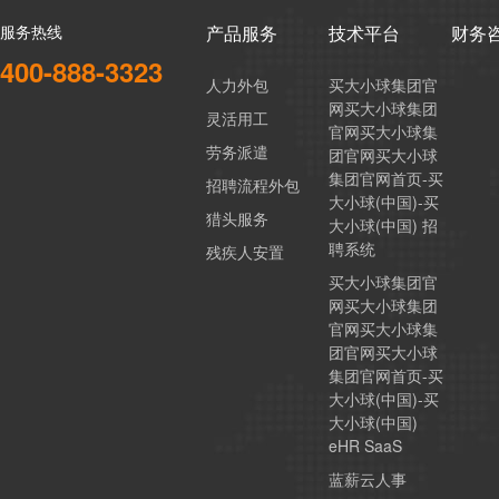
服务热线
产品服务
技术平台
财务
400-888-3323
人力外包
买大小球集团官
网买大小球集团
灵活用工
官网买大小球集
劳务派遣
团官网买大小球
集团官网首页-买
招聘流程外包
大小球(中国)-买
猎头服务
大小球(中国) 招
聘系统
残疾人安置
买大小球集团官
网买大小球集团
官网买大小球集
团官网买大小球
集团官网首页-买
大小球(中国)-买
大小球(中国)
eHR SaaS
蓝薪云人事