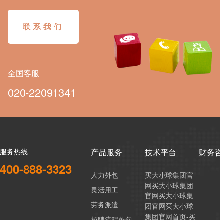
联系我们
全国客服
020-22091341
服务热线
产品服务
技术平台
财务
400-888-3323
人力外包
买大小球集团官
网买大小球集团
灵活用工
官网买大小球集
劳务派遣
团官网买大小球
集团官网首页-买
招聘流程外包