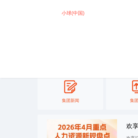
小球(中国)
集团新闻
集
欢享