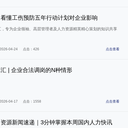
图看懂工伤预防五年行动计划对企业影响
汇，专为企业领袖、高层管理者及人力资源精英精心策划的知识共享
026-04-24
点击：426
点击查看
汇 | 企业合法调岗的N种情形
026-04-17
点击：1558
点击查看
力资源新闻速递｜3分钟掌握本周国内人力快讯