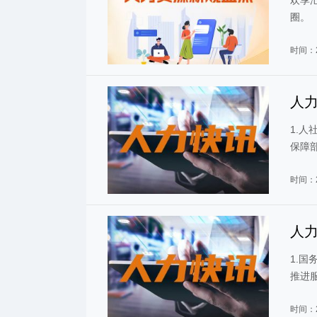
欢享
圈。
时间：2
人
1.
保障
翟涛
单独
时间：2
人
1.
推进
活的
规模迈
时间：2