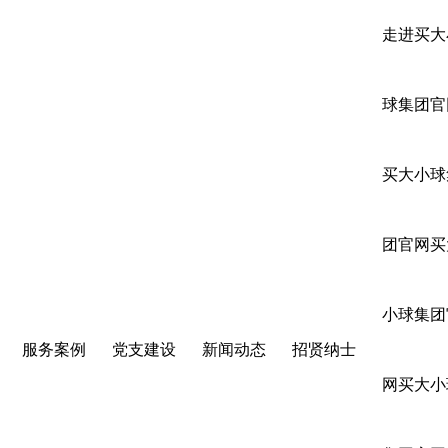
页-买大小球(中国)
走进买大
球集团官
买大小球
团官网买
小球集团
服务案例
党支建设
新闻动态
招贤纳士
网买大小
智慧用工方案