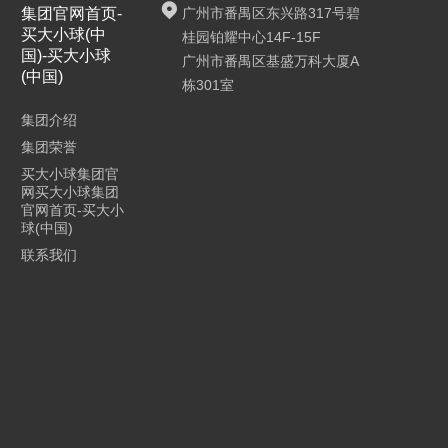
集团官网首页-
广州市番禺区东兴路317号碧
买大小球(中
桂园铂耀中心14F-15F
国)-买大小球
广州市番禺区基盛万科大厦A
(中国)
栋301室
集团介绍
集团荣誉
买大小球集团官
网买大小球集团
官网首页-买大小
球(中国)
联系我们