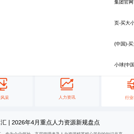
集团官网
页-买大
(中国)-
小球(中国
人力资讯
团风采
行业
汇 | 2026年4月重点人力资源新规盘点