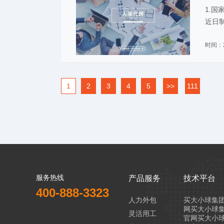
1.
近日
清单
保服
时间：2
1
2
3
4
5
>>
111
服务热线
产品服务
技术平台
400-888-3323
人力外包
买大小球集
网买大小球
灵活用工
官网买大小