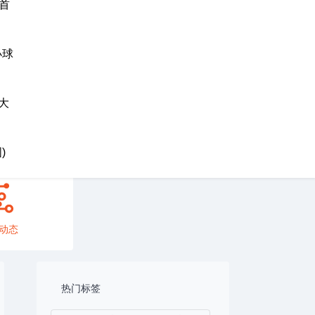
首
小球
买大
)
动态
热门标签