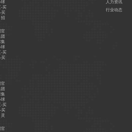
小球
人力资讯
-买
行业动态
-买
 招
团官
集团
球集
小球
-买
-买
团官
集团
球集
小球
-买
-买
 灵
团官